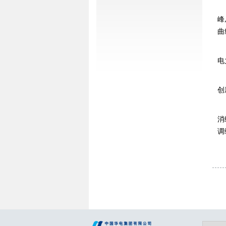
峰
曲
电
创
消
调