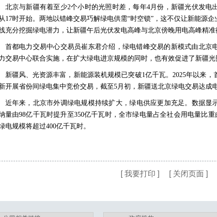
北京与新疆有着至少2个小时的光照时差，每年4月份，新疆光伏发电
从17时开始。两地以错峰交易巧解绿电供需“时空锁”，这不仅让新能源
线充分挖掘绿电潜力，让新疆午后光伏发电高峰与北京傍晚用电高峰精准
首都电力交易中心交易员崔东君介绍，绿电错峰交易的新模式由北京
力交易中心联合实施，在扩大绿电进京规模的同时，也有效促进了新疆光
新疆风、光资源丰富，新能源装机规模已突破1亿千瓦。2025年以来
新开展省份间绿电集中竞价交易，截至5月初，新疆送北京绿电交易达成电量
近年来，北京市外调绿电规模持续扩大，绿电供应更加充足。数据显示，从
纳量由98亿千瓦时提升至350亿千瓦时，全市绿电量占全社会用电量比重由1
绿电规模将超过400亿千瓦时。
[
我要打印
]
[
关闭页面
]