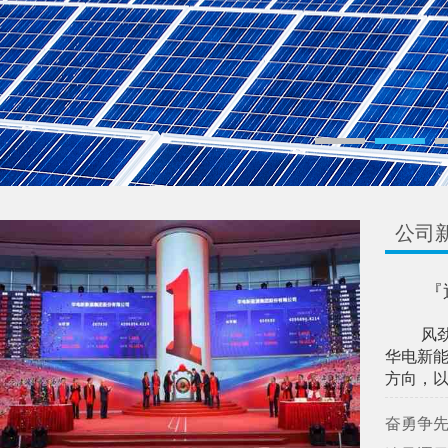
公司
『
风
华电新
方向，以